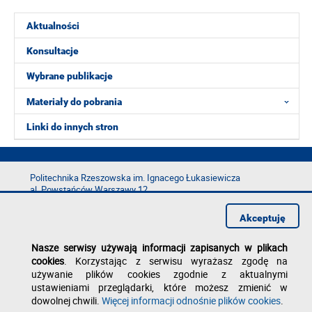
Aktualności
Konsultacje
Wybrane publikacje
Materiały do pobrania
Linki do innych stron
Politechnika Rzeszowska im. Ignacego Łukasiewicza
al. Powstańców Warszawy 12
35-029 Rzeszów
Akceptuję
tel.: +48 17 865 11 00
fax: +48 17 854 12 60
Nasze serwisy używają informacji zapisanych w plikach
e-mail:
kancelaria@prz.edu.pl
cookies
. Korzystając z serwisu wyrażasz zgodę na
Deklaracja dostępności
używanie plików cookies zgodnie z aktualnymi
Polityka prywatności
ustawieniami przeglądarki, które możesz zmienić w
Zgłoś błąd na stronie
dowolnej chwili.
Więcej informacji odnośnie plików cookies
.