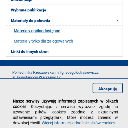
Wybrane publikacje
Materiały do pobrania
Materialy ogólnodostępne
Materiały tylko dla zalogowanych
Linki do innych stron
Politechnika Rzeszowska im. Ignacego Łukasiewicza
al. Powstańców Warszawy 12
35-029 Rzeszów
Akceptuję
tel.: +48 17 865 11 00
fax: +48 17 854 12 60
Nasze serwisy używają informacji zapisanych w plikach
e-mail:
kancelaria@prz.edu.pl
cookies
. Korzystając z serwisu wyrażasz zgodę na
Deklaracja dostępności
używanie plików cookies zgodnie z aktualnymi
Polityka prywatności
ustawieniami przeglądarki, które możesz zmienić w
Zgłoś błąd na stronie
dowolnej chwili.
Więcej informacji odnośnie plików cookies
.